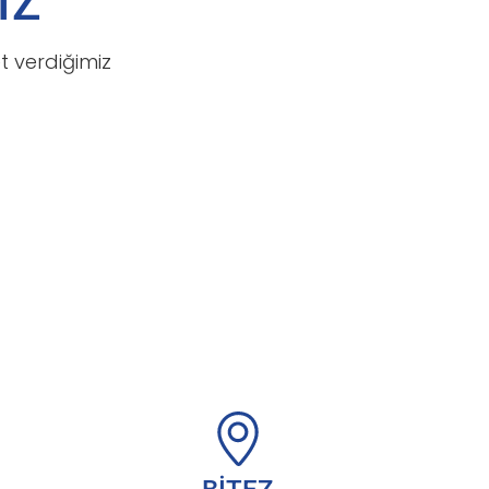
İZ
 verdiğimiz